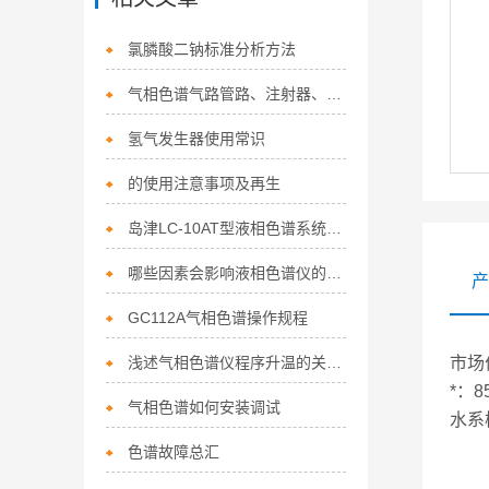
氯膦酸二钠标准分析方法
气相色谱气路管路、注射器、进样器、检测器的清洗方法
氢气发生器使用常识
的使用注意事项及再生
岛津LC-10AT型液相色谱系统标准操作规程（手动进样+全反控+双泵）
哪些因素会影响液相色谱仪的价格？
产
GC112A气相色谱操作规程
浅述气相色谱仪程序升温的关键性
市场
*：8
气相色谱如何安装调试
水系
色谱故障总汇