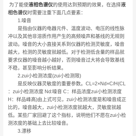
为了能使
液相色谱仪
的使用达到预期的效果，在选择
液
相色谱仪
时需要注重下面几点要素：
1.噪音
是指由仪器的电器元件、温度波动、电压的线性脉
冲以及其他非溶质作用产生的高频噪声和基线的无规则
波动。噪音的大小直接关系到仪器的检测灵敏度，噪音
越大，检测的灵敏度就越低。对于检测低含量的样品就
要求仪器的噪音越小越好，否则噪音过大将会导致基线
不稳，甚至影响分析结果。
2.zui小检测浓度(zui小检测限)
是反映仪器灵敏度的重要参数。CL=2×Nd×C/H(CL
：zui小检测浓度 Nd:噪音 C：样品浓度zui小检测浓度
H：样品峰高)由上式可见，zui小检测浓度是和噪音成正
比的，噪音越大，zui小检测浓度就越大，灵敏度就越
低。某些厂家回避了这个指标，说明他们不愿在zui小检
测浓度的基础上去比较噪音。
3.漂移