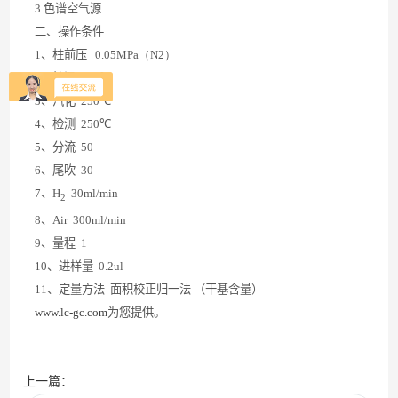
3.
色谱空气源
二、操作条件
1
、柱前压
0.05MPa（N2）
2
、柱温
140
℃
3
、汽化
250
℃
4
、检测
250
℃
5
、分流
50
6
、尾吹
30
7
、
H
30ml/min
2
8
、
Air
300ml/min
9
、量程
1
10
、进样量
0.2ul
11
、定量方法
面积校正归一法
（干基含量）
www.lc-gc.com
为您提供。
上一篇：