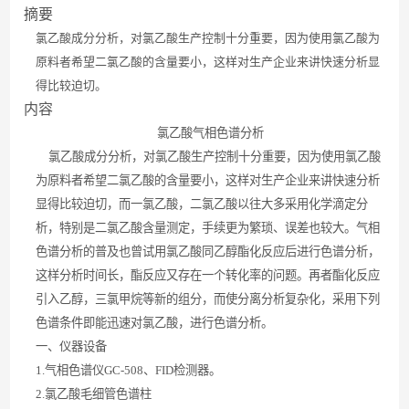
摘要
氯乙酸成分分析，对氯乙酸生产控制十分重要，因为使用氯乙酸为
原料者希望二氯乙酸的含量要小，这样对生产企业来讲快速分析显
得比较迫切。
内容
氯乙酸气相色谱分析
氯乙酸成分分析，对氯乙酸生产控制十分重要，因为使用氯乙酸
为原料者希望二氯乙酸的含量要小，这样对生产企业来讲快速分析
显得比较迫切，而一氯乙酸，二氯乙酸以往大多采用化学滴定分
析，特别是二氯乙酸含量测定，手续更为繁琐、误差也较大。气相
色谱分析的普及也曾试用氯乙酸同乙醇酯化反应后进行色谱分析，
这样分析时间长，酯反应又存在一个转化率的问题。再者酯化反应
引入乙醇，三氯甲烷等新的组分，而使分离分析复杂化，采用下列
色谱条件即能迅速对氯乙酸，进行色谱分析。
一、仪器设备
1.
气相色谱仪
GC-508
、
FID
检测器。
2.
氯乙酸毛细管色谱柱