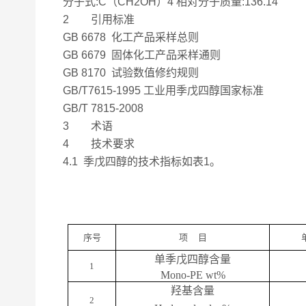
分子式:C（CH2OH）4 相对分子质量:136.14
2 引用标准
GB 6678 化工产品采样总则
GB 6679 固体化工产品采样通则
GB 8170 试验数值修约规则
GB/T7615-1995 工业用季戊四醇国家标准
GB/T 7815-2008
3 术语
4 技术要求
4.1 季戊四醇的技术指标如表1。
序号
项
目
单季戊四醇含量
1
Mono-PE wt%
羟基含量
2