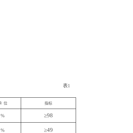
表
1
单
位
指标
≥
98
%
≥
49
%