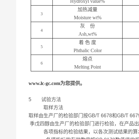
Hydroxyl value%
加热减量
3
Moisture wt%
灰
份
4
Ash,wt%
着
色
度
5
Phthalic Color
熔点
6
Melting Point
www.lc-gc.com
为您提供。
5 试验方法
取样方法
取样由生产厂的检验部门按GB/T 6678和GB/T 
季戊四醇由生产厂的检验部门进行检验，在产品出
各项指标的检验结果，以各次测试结果的算