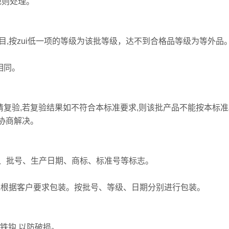
规则处理。
目,按zui低一项的等级为该批等级，达不到合格品等级为等外品
相同。
提请复验,若复验结果如不符合本标准要求,则该批产品不能按本标
方协商解决。
、批号、生产日期、商标、标准号等标志。
1Kg；或根据客户要求包装。按批号、等级、日期分别进行包装。
铁钩,以防破损。