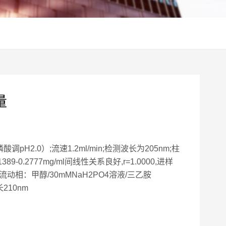
量
调pH2.0）;流速1.2ml/min;检测波长为205nm;柱
2777mg/ml间线性关系良好,r=1.0000,进样
色谱柱，流动相：甲醇/30mMNaH2PO4溶液/三乙胺
210nm