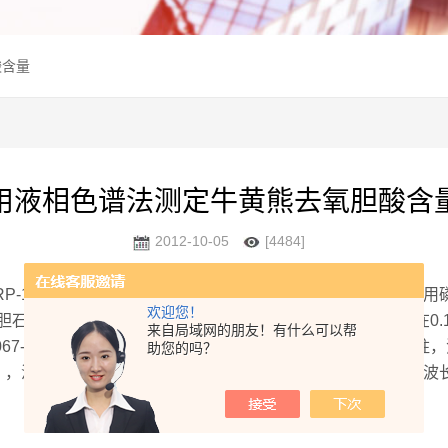
酸含量
用液相色谱法测定牛黄熊去氧胆酸含
2012-10-05
[4484]
RP-18;流动相为乙腈-0.001mol/L磷酸二氢钾溶液（50:50）（用磷酸
欢迎您！
鹅去氧胆酸、胆石酸在25min内洗脱并*分离。胆酸在0.1389-0.
来自局域网的朋友！有什么可以帮
67-0.2135mg/ml间线性关系良好,r=1.000 。VertexC18
助您的吗？
），温度：室温22℃，流速1.0ml/min，UV2000紫外检测器的波长