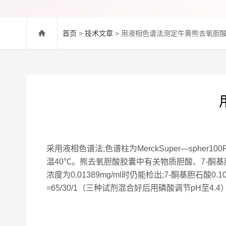
首页
>
技术文章
> 用液相色谱法测定牛黄熊去氧胆
采用液相色谱法,色谱柱为MerckSuper—spher100
温40℃。熊去氧胆酸胶囊中有关物质胆酸、7-酮基胆石酸、
浓度为0.01389mg/ml时仍能检出;7-酮基胆石酸0.10
=65/30/1（三种试剂混合好后用磷酸调节pH至4.4