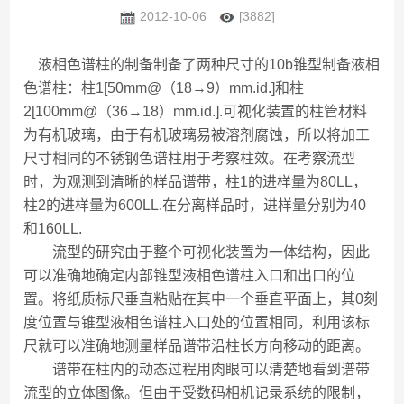
2012-10-06
[3882]
液相色谱柱的制备制备了两种尺寸的10b锥型制备液相
色谱柱：柱1[50mm@（18→9）mm.id.]和柱
2[100mm@（36→18）mm.id.].可视化装置的柱管材料
为有机玻璃，由于有机玻璃易被溶剂腐蚀，所以将加工
尺寸相同的不锈钢色谱柱用于考察柱效。在考察流型
时，为观测到清晰的样品谱带，柱1的进样量为80LL，
柱2的进样量为600LL.在分离样品时，进样量分别为40
和160LL.
流型的研究由于整个可视化装置为一体结构，因此
可以准确地确定内部锥型液相色谱柱入口和出口的位
置。将纸质标尺垂直粘贴在其中一个垂直平面上，其0刻
度位置与锥型液相色谱柱入口处的位置相同，利用该标
尺就可以准确地测量样品谱带沿柱长方向移动的距离。
谱带在柱内的动态过程用肉眼可以清楚地看到谱带
流型的立体图像。但由于受数码相机记录系统的限制，