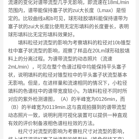
流速的变化对谱带流型几乎无影响，即流速在18mL/min
范围内，谱带能保持塞子状的zui大长度（Lmax）是恒
定的。比较曲线a和b可见，球形硅胶填料能保持谱带为
塞子状的zui大长度比使用无定形填料的长度要长，表明
球形填料比无定形填料效果好。
填料粒径对流型的影响为考察填料的粒径对10b锥型
柱中塞子状流型的影响，观察了样品在20Lm球形硅胶填
料上的分离过程。为谱带流型的动态照片（流速
2mL/min），可见在整个色谱过程中均能保持平头塞子
状，说明填料的粒径对锥型柱中的平头塞子状流型基本
无影响。但是，在进样量和流速相同的情况下，小粒径
填料的色谱柱中的谱带宽度较小。为填料粒径不同时所
对应的紫外检测谱图，（A）的半峰宽为0126min，而
（B）的半峰宽为0119min.这与直观拍摄到的谱带流型
动态照片一致，说明利用可视化装置可以提供一种直观
有效的评价制备液相色谱柱柱效的方法。
柱尺寸对流型的影响为考察柱尺寸对流型的影响，