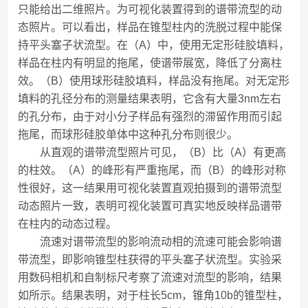
只能给出二维照片。为可视化装置得到的谱带流型的动
态照片。可以看出，样品在锥型柱内的洗脱过程中能保
持平头塞子状流型。在（A）中，使用无定形硅胶填料，
样品在柱内有明显的拖尾，使谱带展宽，降低了分离柱
效。（B）使用球形硅胶填料，样品没有拖尾。对无定形
填料的孔径分布的测量结果表明，它含有大量3nm左右
的孔分布，由于对小分子样品有强烈的滞留作用而引起
拖尾，而球形硅胶单体中这种孔分布则很少。
从直观的谱带流型照片可见，（B）比（A）有更高
的柱效。（A）的峰形有严重拖尾，而（B）的峰形对称
性很好，这一结果用可视化装置直观拍摄到的谱带流型
动态照片一致，表明可视化装置可真实地反映样品谱带
在柱内的动态过程。
流速对谱带流型的影响流动相的流速可能会影响谱
带流型，即影响锥型柱获得的平头塞子状流型。实验采
用数码相机和自制标尺考察了流速对流型的影响，结果
如所示。结果表明，对于柱长5cm，锥角10b的锥型柱，