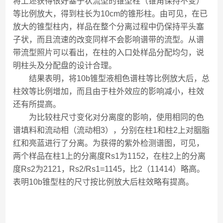
将上述获得很好塞子状流型的锥型柱（锥角保持不变）
等比例放大，得到柱长为10cm的锥形柱。由可见，在已
放大的锥型柱内，样品在整个分离过程中仍保持平头塞
子状，而且流速的改变同样不会影响谱带的流型。从谱
带流型照片可以看出，在柱的入口处样品分配均匀，说
明柱头及分配盘的设计合理。
结果表明，将10b锥型液相色谱柱等比例放大后，总
柱效等比例增加，而且由于柱外效应的影响减小，柱效
还有所提高。
为比较柱尺寸变化对分离度的影响，使用相同的色
谱填料和流动相（流动相3），分别在柱1和柱2上对胭脂
红和亮蓝进行了分离。为获得的紫外检测谱图，可见，
两个样品在柱1上的分离度Rs1为1152，在柱2上的分离
度Rs2为2121，Rs2/Rs1=1145，比2（11414）略高。
表明10b锥型柱的尺寸按比例放大后柱效略有提高。