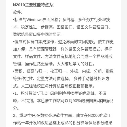
N2010主要性能特点为：
软件:
•标准的Windows界面风格；多线程、多任务并行处理技
术，稳定性进一步提高。图谱窗口、谱图文件管理窗口、
数据结果窗口集中同时显示。
•傻瓜式多窗口集成操作，避免界面的来回切换，使工作更
加方便；具有资源管理器一样的谱图文件管理模式，标样
文件、样品文件、方法文件有机地组合而成一个样品树形
管理，操作思路更清晰，大大缩短学习的过程。
•面积、峰高与归一、校正归一、外标、内标、分组、指数
等多种定性、定量方法可供选择。 多种手动基线处理方
式。人工经验校正与计算机自动校正相辅相承。
•1、积分算法*:可以自动判别各种类型的色谱峰，不漏
峰，不错判。本色谱工作站可以对90％的谱图自动准确积
分。
2、重现性好:在数据处理软件方面，建立在N2000色谱工
作站十年开发和改进基础上成熟的积分算法保证积分结果