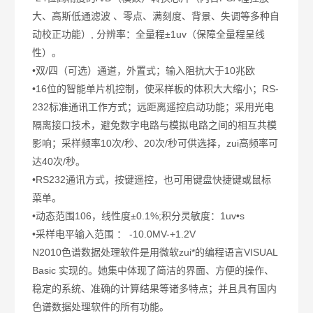
大、高斯低通滤波 、零点、满刻度、背景、失调等多种自
动校正功能）, 分辨率：全量程±1uv（保障全量程呈线
性）。
•双/四（可选）通道，外置式；输入阻抗大于10兆欧
•16位的智能单片机控制，使采样板的体积大大缩小；RS-
232标准通讯工作方式；远距离遥控启动功能；采用光电
隔离接口技术，避免数字电路与模拟电路之间的相互共模
影响；采样频率10次/秒、20次/秒可供选择，zui高频率可
达40次/秒。
•RS232通讯方式，按键遥控，也可用键盘快捷键或鼠标
菜单。
•动态范围106，线性度±0.1%;积分灵敏度：1uv•s
•采样电平输入范围 ： -10.0MV-+1.2V
N2010色谱数据处理软件是用微软zui*的编程语言VISUAL
Basic 实现的。她集中体现了简洁的界面、方便的操作、
稳定的系统、准确的计算结果等诸多特点；并且具有国内
色谱数据处理软件的所有功能。