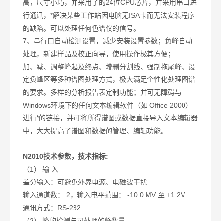
高，尺寸小巧，并采用了的24位CPU芯片，并采用串口进
行通讯，*解决某些工作站因电脑无ISA卡而无法安装程序
的缺陷。可以处理任何色谱仪的信号。
7、串行口自动检测设置，减少安装设置参数；负峰自动
处理，新建样品及校正向导，使用操作极其方便；
加、减、调整峰起及终点、增删分割线、强制拖尾峰、设
定负峰区等多种谱图处理方式，极大满足个性化处理图谱
的要求。多样的分析报告表定制功能；并可无障碍与
Windows环境下的任何文本编辑软件（如 Office 2000）
进行*的链接，并可将所得谱图或数据直接导入文本编辑器
中，大大提高了谱图和数据的管理、编辑功能。
N2010技术参数，技术指标:
（1） 输 入
差分输入：可避免外界电源、电磁波干扰
输入通道数： 2，输入电平范围： -10.0 MV 至 +1.2V
通讯方式：RS-232
（2） 峰的检测与可处理的峰数量