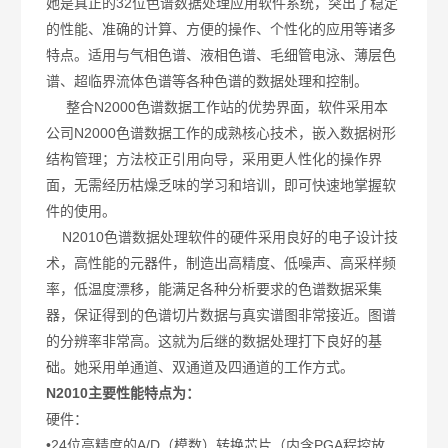
她是真正的32位色谱数据处理应用软件系统，突出了稳定
的性能、准确的计算、方便的操作、个性化的应用等诸多
特点。适用与气相色谱、液相色谱、毛细管电泳、薄层色
谱、超临界流体色谱等各种色谱的数据处理和控制。
整合N2000色谱数据工作站的优势界面，软件采用本
公司N2000色谱数据工作的成熟核心技术，嵌入数据树形
结构管理；方法校正引用向导，采用更人性化的操作界
面，无需经历枯燥乏味的学习和培训，即可快速地掌握软
件的使用。
N2010色谱数据处理软件的硬件采用良好的电子设计技
术，高性能的元器件，制造出高精度、低噪声、高采样频
率，低温度漂移，能满足各种分析要求的色谱数据采集
器，保证得到的色谱切片数据与真实谱图非常接近。图谱
的分辨率非常高。这就为后继的数据处理打下良好的基
础。她采用单通道、双通道及四通道的工作方式。
N2010主要性能特点为：
硬件：
•24位高精度的A/D（模数）转换芯片（内含PGA程控放