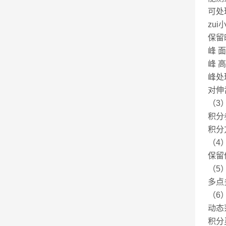
可处
zui
保留
峰 面
峰 高
峰处
对伸
（3
积分
积分
（4
保留
（5
多点
（6）
动态
积分灵