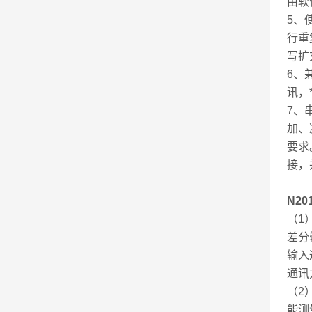
由软
5、
行重
写扩
6、
讯，
7、
加、
要求
接，
N2
（1）
差分
输入通
通讯
（2
能测