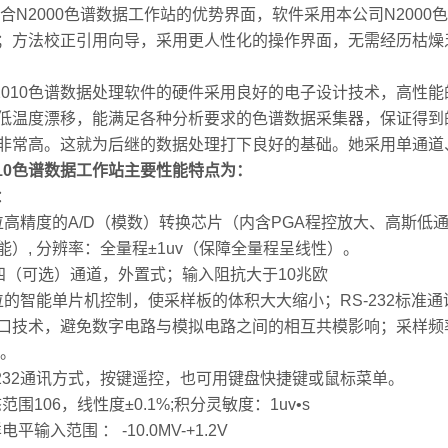
N2000色谱数据工作站的优势界面，软件采用本公司N200
；方法校正引用向导，采用更人性化的操作界面，无需经历枯燥
010色谱数据处理软件的硬件采用良好的电子设计技术，高性
低温度漂移，能满足各种分析要求的色谱数据采集器，保证得到
非常高。这就为后继的数据处理打下良好的基础。她采用单通道
010色谱数据工作站主要性能特点为：
：
4位高精度的A/D（模数）转换芯片（内含PGA程控放大、高斯
能）, 分辨率：全量程±1uv（保障全量程呈线性）。
/四（可选）通道，外置式；输入阻抗大于10兆欧
6位的智能单片机控制，使采样板的体积大大缩小；RS-232标
口技术，避免数字电路与模拟电路之间的相互共模影响；采样频率10
秒。
S232通讯方式，按键遥控，也可用键盘快捷键或鼠标菜单。
范围106，线性度±0.1%;积分灵敏度：1uv•s
电平输入范围 ： -10.0MV-+1.2V