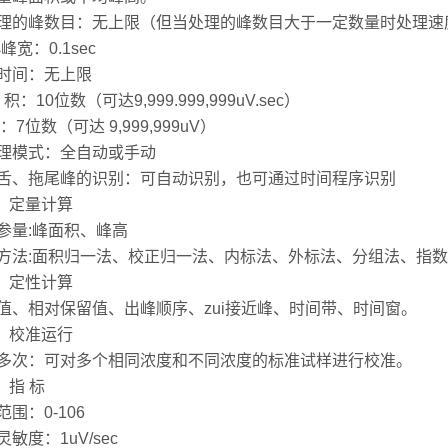
理的峰数目：无上限（但当处理的峰数目大于一定数量时处理速
小峰宽：0.1sec
时间：无上限
 积：10位数（可达9,999.999,999uV.sec）
：7位数（可达 9,999,999uV）
理模式：全自动或手动
舌、拖尾峰的识别：可自动识别，也可通过时间程序识别
） 定量计算
参量:峰面积、峰高
方法:面积归一法、校正归一法、内标法、外标法、分组法、指
） 定性计算
值、相对保留值、出峰顺序、zui接近峰、时间带、时间窗。
） 校准运行
多次：可对多个相同浓度和不同浓度的标准试样进行校准。
 指 标
范围：0-106
敏度：1uV/sec