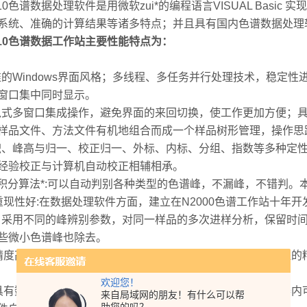
010色谱数据处理软件是用微软zui*的编程语言VISUAL Bas
系统、准确的计算结果等诸多特点；并且具有国内色谱数据处理
010色谱数据工作站主要性能特点为：
准的Windows界面风格；多线程、多任务并行处理技术，稳定
窗口集中同时显示。
瓜式多窗口集成操作，避免界面的来回切换，使工作更加方便；
样品文件、方法文件有机地组合而成一个样品树形管理，操作思
积、峰高与归一、校正归一、外标、内标、分组、指数等多种定性
经验校正与计算机自动校正相辅相承。
、积分算法*:可以自动判别各种类型的色谱峰，不漏峰，不错判。
重现性好:在数据处理软件方面，建立在N2000色谱工作站十年
，采用不同的峰辨别参数，对同一样品的多次进样分析，保留时间偏
些微小色谱峰也除去。
精度高:本工作站的数据采集器采用全量程不分段方式，全量程的精度为±
欢迎您！
具有数据回卷功能:当您的电脑发生意外死机时，在数据采集器
来自局域网的朋友！有什么可以帮