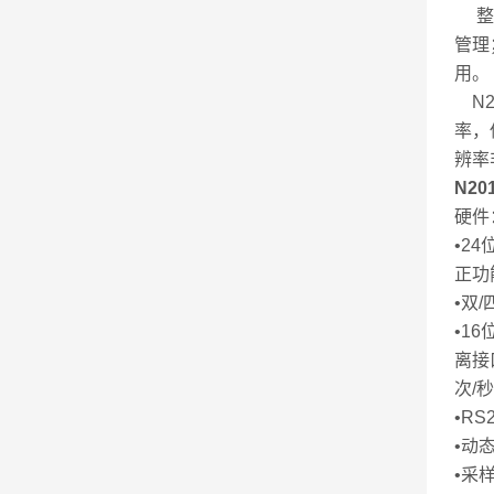
整合
管理
用。
N2
率，
辨率
N2
硬件
•2
正功
•双
•1
离接
次/
•R
•动态
•采样