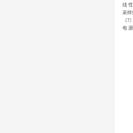
线 性
采样
（7）
电 源