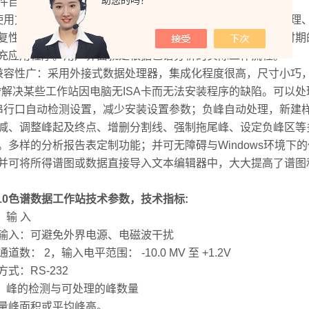
助您的吗？
件自动恢复回数据，zui大限度地保护您的劳动成果。
使用方便，功能*:我们采用了数据库作为支持，功能非常*，处
复性分析，并将多个平行结果打在同一张纸上，可以对一段时期
充应用程序。用户界面就是根据色谱分析的实际工作流程。
兼容性广：采用外接式数据处理器，集成化程度很高，尺寸小巧，
*解决某些工作站因电脑无ISA卡而无法安装程序的缺陷。可以
串行口自动检测设置，减少安装设置参数；负峰自动处理，新建
减、调整峰起及终点、增删分割线、强制拖尾峰、设定负峰区等
。多样的分析报告表定制功能；并可无障碍与Windows环境下的任何文
并可将所得谱图或数据直接导入文本编辑器中，大大提高了谱图
010色谱数据工作站技术参数，技术指标:
 输 入
输入：可避免外界电源、电磁波干扰
道数： 2，输入电平范围： -10.0 MV 至 +1.2V
方式：RS-232
） 峰的检测与可处理的峰数量
量峰面积或平均峰高。