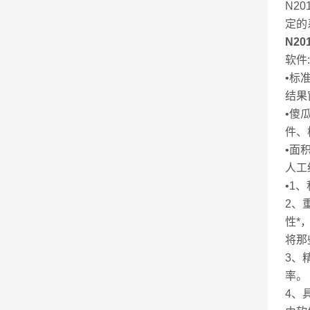
N2
定的
N2
软件:
•标
结果
•傻
件、
•面
人工
•1
2、
性*
将那
3、
率。
4、