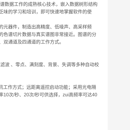
0色谱数据工作的成熟核心技术，嵌入数据树形结构
乏味的学习和培训，即可快速地掌握软件的使
能的元器件，制造出高精度、低噪声、高采样频
的色谱切片数据与真实谱图非常接近。图谱的分
、双通道及四通道的工作方式。
低通滤波 、零点、满刻度、背景、失调等多种自动校
准通讯工作方式；远距离遥控启动功能；采用光电隔
次/秒、20次/秒可供选择，zui高频率可达40