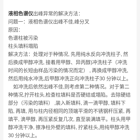
液相色谱仪
出峰异常的解决方法：
问题一：液相色谱仪出峰不佳,峰分叉
原因：
色谱柱被污染
柱头填料塌陷
解决方法：处理对于种情况, 先用纯水反向冲洗柱子, 然
后换成甲醇冲洗, 接着用甲醇、异丙醇)冲洗柱子（冲洗
时间的长短由样品污染的情况而定） , 再换成甲醇冲洗,
然后用纯水冲洗,后甲醇冲洗正向冲洗柱子30 分钟以上。
如冲洗后依然出峰不佳,则考虑第二种情况。对于第二
种情况,拧开柱头,检查柱填料是否硬结或塌陷。去除硬结
部分（污染的填料） ,装入新填料, 滴一滴甲醇, 填料下
陷, 再填, 用与柱内径相同的顶端平滑的不锈钢杆压紧, 再
填平, 滴甲醇, 再压紧反复几次, 直至装满填平。柱头用甲
醇冲洗干净, 擦净柱外壁的填料, 拧紧柱头,用纯甲醇冲洗
30 分钟以上。