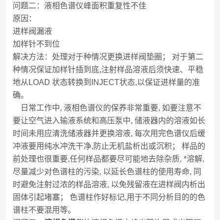
问题二：液相色谱仪峰面积重复性不佳
原因：
进样阀漏液
加样针不到位
解决方法：处理对于种情况更换进样阀垫圈； 对于第二
种情况保证加样针插到底,注射样品溶液后须快速、平稳
地从LOAD 状态转换到INJECT状态,以保证进样量的准
确。
日常工作中, 液相色谱仪的保养非常重要, 如要注意不
要让空气进入输液系统和高压泵中, 储液器内的溶液如长
时间未用应清洗储液器并更换溶液, 每次用完色谱仪后缓
冲液要用纯水冲洗干净,防止无机盐析出或沉积； 样品的
前处理也很重要,任何样品都要尽可能地去除杂质, *溶解,
尽量减少对色谱柱的污染, 以延长色谱柱的使用寿命, 同
时避免注射过浓的样品溶液, 以免残留液在进样阀内析出
固体引起堵塞； 色谱柱作好标记,用于不同分析目的的色
谱柱不要混用等。