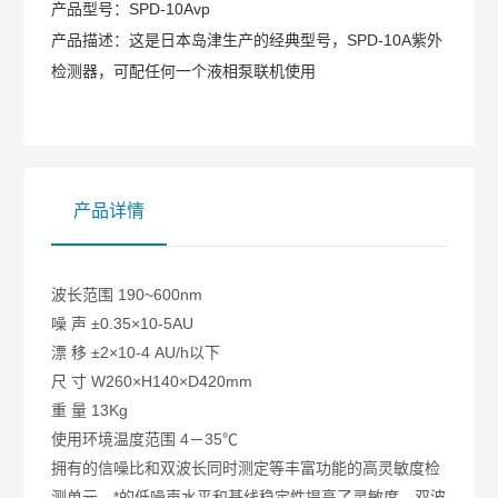
产品型号：
SPD-10Avp
产品描述：
这是日本岛津生产的经典型号，SPD-10A紫外
检测器，可配任何一个液相泵联机使用
产品详情
波长范围 190~600nm
噪 声 ±0.35×10-5AU
漂 移 ±2×10-4 AU/h以下
尺 寸 W260×H140×D420mm
重 量 13Kg
使用环境温度范围 4－35℃
拥有的信噪比和双波长同时测定等丰富功能的高灵敏度检
测单元。*的低噪声水平和基线稳定性提高了灵敏度，双波