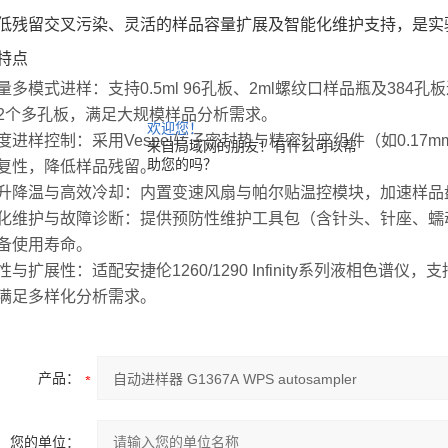
低残留交叉污染、灵活的样品容量扩展及智能化维护支持，是实
特点
量多模式进样：支持0.5ml 96孔板、2ml螺纹口样品瓶及384
2个多孔板，满足大规模样品分析需求。
欢迎您！
度进样控制：采用Vespel转子密封垫与精密针座组件（如0.17m
来自局域网的朋友！有什么可以帮
助您的吗？
复性，降低样品残留。
升降温与高效冷却：内置变速风扇与帕尔贴温控模块，加速样品
化维护与故障诊断：提供预防性维护工具包（含针头、针座、蠕
备使用寿命。
性与扩展性：适配安捷伦1260/1290 Infinity系列液相色谱
满足多样化分析需求。
产品：
您的单位：