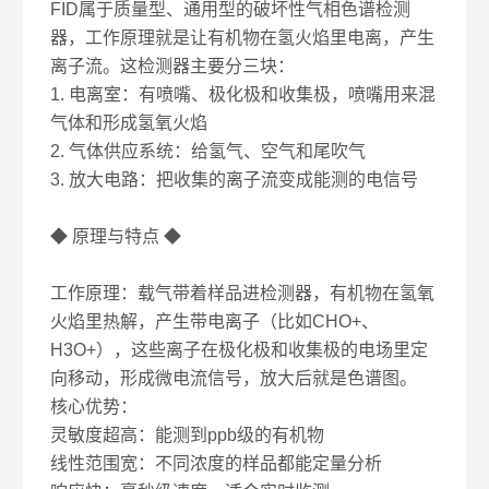
FID属于质量型、通用型的破坏性气相色谱检测
器，工作原理就是让有机物在氢火焰里电离，产生
离子流。这检测器主要分三块：
1. 电离室：有喷嘴、极化极和收集极，喷嘴用来混
气体和形成氢氧火焰
2. 气体供应系统：给氢气、空气和尾吹气
3. 放大电路：把收集的离子流变成能测的电信号
◆ 原理与特点 ◆
工作原理：载气带着样品进检测器，有机物在氢氧
火焰里热解，产生带电离子（比如CHO+、
H3O+），这些离子在极化极和收集极的电场里定
向移动，形成微电流信号，放大后就是色谱图。
核心优势：
灵敏度超高：能测到ppb级的有机物
线性范围宽：不同浓度的样品都能定量分析