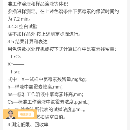
准工作溶液和样品溶液等体积
参插进样测定。在上述色谱条件下氯霉素的保留时间约
为 7.2 min。
3.4.3 空白试验
除不加样品外,按上述测定步骤进行。
3.5 结果计算和表达
用色谱数据处理机或按下式计算试样中氯霉素残留量：
h•Cs
X=───-
hs•c
式中：X—试样中氯霉素残留量,mg/kg；
h—样液中氯霉素峰高,mm；
hs—标准工作溶液中氯霉素峰高,mm；
Cs—标准工作溶液中氯霉素浓度,μg/mL；
c—zui终样液所代表的试样浓度,g/mL。
注：计算结果需扣除空白值。
4 测定低限、回收率