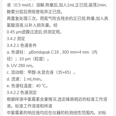
液（0.5 mol/L）溶解,称量后,加入1mL正已烷,振荡1min,
静置分层后用吸管吸弃正已烷。
再重复处理三次。用氮气吹去残余的正已烷,称量,加入高
氯酸溶液,以补入损失量。经
0.45 μm滤膜过滤后,供测定用。
3.4.2 测定
3.4.2.1 色谱条件
a. 色谱柱： μBondapak C18 , 300 mm×4 mm（内
径）；10 μm（粒度）。
b. UV 280 nm。
c. 流动相：甲醇-水混合液（35+65）。
d. 流速：1 mL/min。
e. 色谱柱温度：40 ℃。
3.4.2.2 色谱测定
根据样液中氯霉素含量情况,选定峰高相近的标准工作溶
液。标准工作溶液和样液
中氯霉素的响应值均应在仪器的检测线性范围内。对标