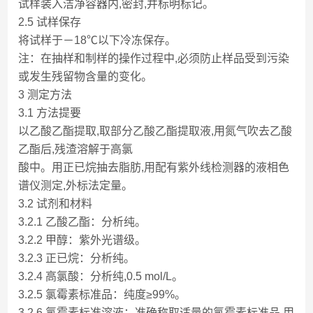
试样装入洁净容器内,密封,并标明标记。
2.5 试样保存
将试样于－18℃以下冷冻保存。
注：在抽样和制样的操作过程中,必须防止样品受到污染
或发生残留物含量的变化。
3 测定方法
3.1 方法提要
以乙酸乙酯提取,取部分乙酸乙酯提取液,用氮气吹去乙酸
乙酯后,残渣溶解于高氯
酸中。用正已烷抽去脂肪,用配有紫外线检测器的液相色
谱仪测定,外标法定量。
3.2 试剂和材料
3.2.1 乙酸乙酯：分析纯。
3.2.2 甲醇：紫外光谱级。
3.2.3 正已烷：分析纯。
3.2.4 高氯酸：分析纯,0.5 mol/L。
3.2.5 氯霉素标准品：纯度≥99%。
3.2.6 氯霉素标准溶液：准确称取适量的氯霉素标准品,用