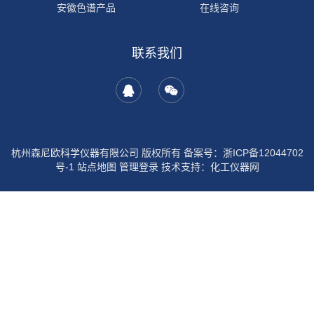
安徽色谱产品
在线咨询
自研产品
联系我们
其它产品
岛津产品
安捷伦产品
沃特世产品
杭州森尼欧科学仪器有限公司 版权所有 备案号：
浙ICP备12044702
号-1
站点地图
管理登录
技术支持：
化工仪器网
国产液相色谱仪
活动专区
二手液相色谱仪
液相色谱仪
气相色谱仪
光纤光谱仪