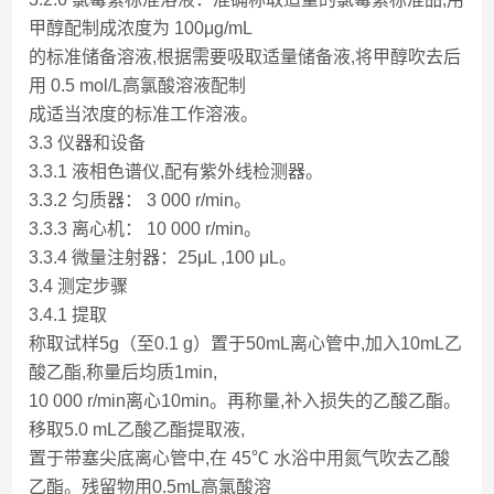
甲醇配制成浓度为 100μg/mL
的标准储备溶液,根据需要吸取适量储备液,将甲醇吹去后
用 0.5 mol/L高氯酸溶液配制
成适当浓度的标准工作溶液。
3.3 仪器和设备
3.3.1 液相色谱仪,配有紫外线检测器。
3.3.2 匀质器： 3 000 r/min。
3.3.3 离心机： 10 000 r/min。
3.3.4 微量注射器：25μL ,100 μL。
3.4 测定步骤
3.4.1 提取
称取试样5g（至0.1 g）置于50mL离心管中,加入10mL乙
酸乙酯,称量后均质1min,
10 000 r/min离心10min。再称量,补入损失的乙酸乙酯。
移取5.0 mL乙酸乙酯提取液,
置于带塞尖底离心管中,在 45℃ 水浴中用氮气吹去乙酸
乙酯。残留物用0.5mL高氯酸溶