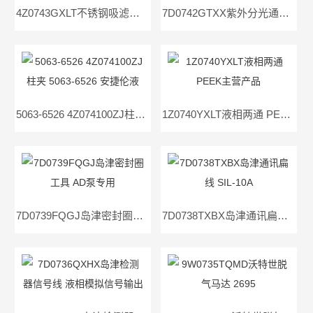
4Z0743GXLT不锈钢吸滤头 液相通用
7D0742GTXX紫外分光通讯线 岛津紫外UV2401/2450
5063-6526 4Z074100ZJ柱夹 5063-6526 安捷伦液相用
1Z0740YXLT液相两通 PEEK主营产品
7D0739FQGJ岛津密封圈工具 AD泵专用
7D0738TXBX岛津通讯扁线 SIL-10A