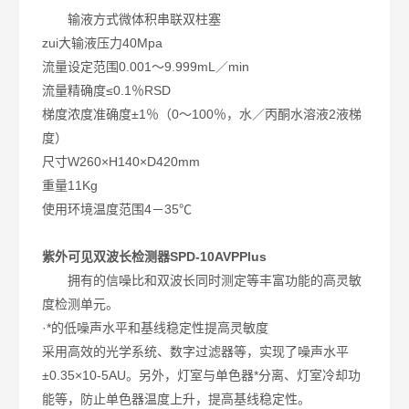
输液方式微体积串联双柱塞
zui大输液压力40Mpa
流量设定范围0.001～9.999mL／min
流量精确度≤0.1％RSD
梯度浓度准确度±1％（0～100％，水／丙酮水溶液2液梯
度）
尺寸W260×H140×D420mm
重量11Kg
使用环境温度范围4－35℃
紫外可见双波长检测器SPD-10AVPPlus
拥有的信噪比和双波长同时测定等丰富功能的高灵敏
度检测单元。
·*的低噪声水平和基线稳定性提高灵敏度
采用高效的光学系统、数字过滤器等，实现了噪声水平
±0.35×10-5AU。另外，灯室与单色器*分离、灯室冷却功
能等，防止单色器温度上升，提高基线稳定性。