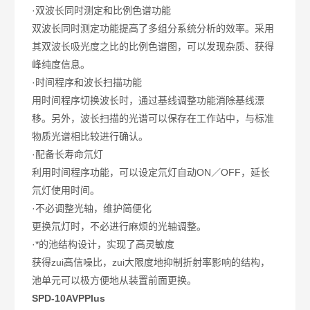
·双波长同时测定和比例色谱功能
双波长同时测定功能提高了多组分系统分析的效率。采用
其双波长吸光度之比的比例色谱图，可以发现杂质、获得
峰纯度信息。
·时间程序和波长扫描功能
用时间程序切换波长时，通过基线调整功能消除基线漂
移。另外，波长扫描的光谱可以保存在工作站中，与标准
物质光谱相比较进行确认。
·配备长寿命氘灯
利用时间程序功能，可以设定氘灯自动ON／OFF，延长
氘灯使用时间。
·不必调整光轴，维护简便化
更换氘灯时，不必进行麻烦的光轴调整。
·*的池结构设计，实现了高灵敏度
获得zui高信噪比，zui大限度地抑制折射率影响的结构，
池单元可以极方便地从装置前面更换。
SPD-10AVPPlus