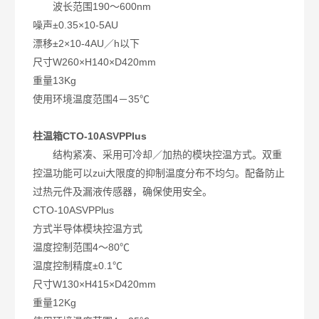
波长范围190～600nm
噪声±0.35×10-5AU
漂移±2×10-4AU／h以下
尺寸W260×H140×D420mm
重量13Kg
使用环境温度范围4－35℃
柱温箱CTO-10ASVPPlus
结构紧凑、采用可冷却／加热的模块控温方式。双重
控温功能可以zui大限度的抑制温度分布不均匀。配备防止
过热元件及漏液传感器，确保使用安全。
CTO-10ASVPPlus
方式半导体模块控温方式
温度控制范围4～80℃
温度控制精度±0.1℃
尺寸W130×H415×D420mm
重量12Kg