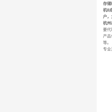
存储
机8
户，
杭州
要代
产品
等。
专业