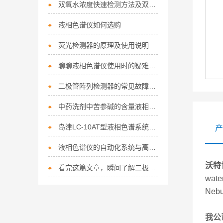
双氧水浓度快速检测方法及双氧水的应用
液相色谱仪如何选购
荧光检测器的原理及使用说明
聊聊液相色谱仪使用时的疑难杂症
二极管阵列检测器的常见故障及处理方法
中药洗剂中苦参碱的含量液相色谱测定
岛津LC-10AT型液相色谱系统标准操作规程（手动进样+全反控+双泵）
产
液相色谱仪的自动化系统与高通量分析
沃特世
看完这篇文章，瞬间了解二极管阵列检测器了
wat
Nebu
我公