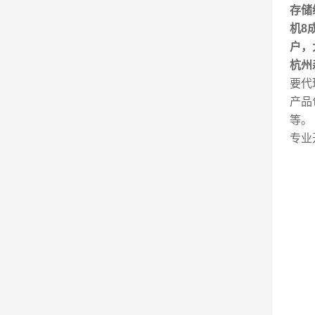
存储
机8
户，
杭州
要代
产品
等。
专业