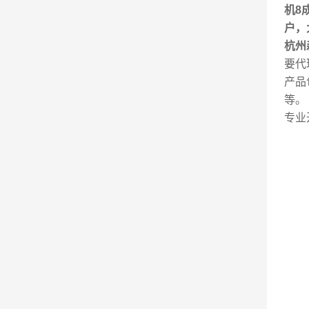
机8
户，
杭州
要代
产品
等。
专业