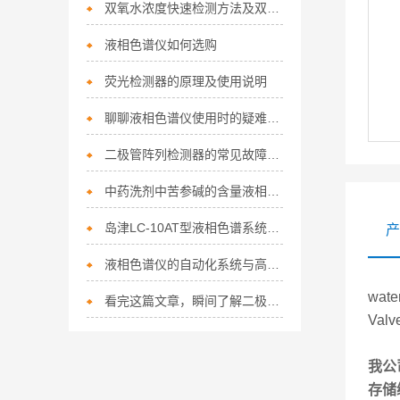
双氧水浓度快速检测方法及双氧水的应用
液相色谱仪如何选购
荧光检测器的原理及使用说明
聊聊液相色谱仪使用时的疑难杂症
二极管阵列检测器的常见故障及处理方法
中药洗剂中苦参碱的含量液相色谱测定
岛津LC-10AT型液相色谱系统标准操作规程（手动进样+全反控+双泵）
产
液相色谱仪的自动化系统与高通量分析
wat
看完这篇文章，瞬间了解二极管阵列检测器了
Valv
我公
存储