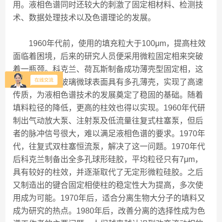
用。液相色谱同时还较大的刺激了固定相材料、检测技
术、数据处理技术以及色谱理论的发展。
1960年代前，使用的填充粒大于100μm，提高柱效
面临着困境，后来的研究人员便采用微粒固定相来突破
着一瓶颈。科克兰、荷瓦斯制备成功薄壳型固定相，这
种在固定相在玻璃微球表面具有多孔薄壳，实现了高速
传质，为液相色谱技术的发展奠定了稳固的基础。随着
填料粒径的降低，更高的柱效也得以实现。1960年代研
制出气动放大泵、注射泵及低流量往复式柱塞泵，但后
者的脉冲信号很大，难以满足液相色谱的要求。1970年
代，往复式双柱塞恒流泵，解决了这一问题。1970年代
后科克兰制备出全多孔球形硅胶，平均粒径只有7μm，
具有较好的柱效，并逐渐取代了无定形微粒硅胶。之后
又制造出的键合固定相使柱的稳定性大为提高，多次使
用成为可能。1970年后，适合分离生物大分子的填料又
成为研究的热点。1980年后，改善分离的选择性成为色