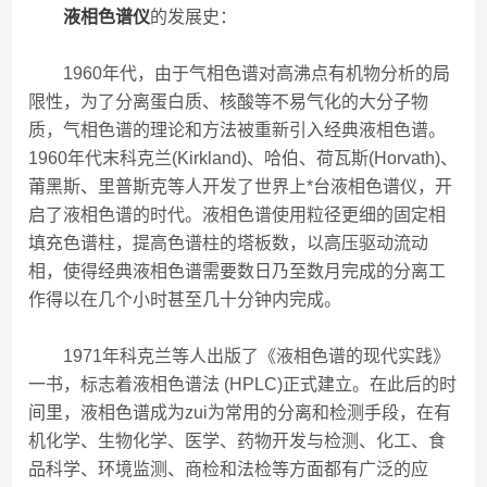
液相色谱仪
的发展史：
1960年代，由于气相色谱对高沸点有机物分析的局
限性，为了分离蛋白质、核酸等不易气化的大分子物
质，气相色谱的理论和方法被重新引入经典液相色谱。
1960年代末科克兰(Kirkland)、哈伯、荷瓦斯(Horvath)、
莆黑斯、里普斯克等人开发了世界上*台液相色谱仪，开
启了液相色谱的时代。液相色谱使用粒径更细的固定相
填充色谱柱，提高色谱柱的塔板数，以高压驱动流动
相，使得经典液相色谱需要数日乃至数月完成的分离工
作得以在几个小时甚至几十分钟内完成。
1971年科克兰等人出版了《液相色谱的现代实践》
一书，标志着液相色谱法 (HPLC)正式建立。在此后的时
间里，液相色谱成为zui为常用的分离和检测手段，在有
机化学、生物化学、医学、药物开发与检测、化工、食
品科学、环境监测、商检和法检等方面都有广泛的应