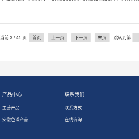
光检测器等，能够检测到微量甚至痕量的化合物。3.稳定性好：该
当前 3 / 41 页
首页
上一页
下一页
末页
跳转到第
产品中心
联系我们
主营产品
联系方式
安徽色谱产品
在线咨询
自研产品