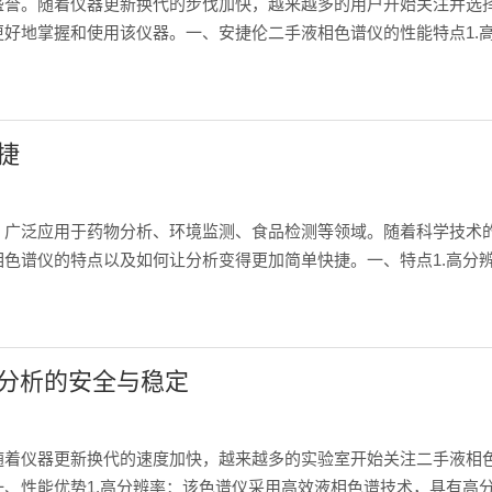
盛誉。随着仪器更新换代的步伐加快，越来越多的用户开始关注并选
好地掌握和使用该仪器。一、安捷伦二手液相色谱仪的性能特点1.
蒸发光散射检测器（ELSD），使得仪器具有高灵敏度和宽动态范围，
捷
，广泛应用于药物分析、环境监测、食品检测等领域。随着科学技术
色谱仪的特点以及如何让分析变得更加简单快捷。一、特点1.高分
物。2.高灵敏度：该仪器配备高灵敏度的检测器，如紫外可见光检
分析的安全与稳定
随着仪器更新换代的速度加快，越来越多的实验室开始关注二手液相
、性能优势1.高分辨率：该色谱仪采用高效液相色谱技术，具有高分