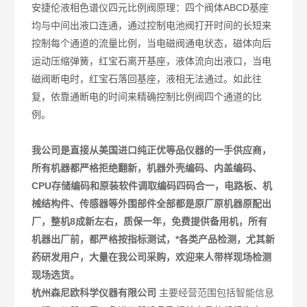
安捷伦液相色谱仪四元比例阀原理：四个阀体ABCD基座
均与中间出液口连通，通过控制电池阀打开时间的长短来
控制每个通道的流量比例，当电磁阀通电状态，磁体向后
运动压缩弹簧，红宝石离开基座，液体流向出液口，当电
磁阀断电时，红宝石落回基座，液相无法通过。如此往
复，依靠通断电的时间来精确控制比例阀四个通道的比
例。
我公司是直接从美国进口纯正优等品仪器的一手供应商，
所有机器都严格拒绝翻新，机器外壳编码、内盖编码、
CPU存储编码和原装软件调取编码四码合一，电路板、机
械结构件、传感器等外围部件全部都是原厂原机器原配出
厂，整机8成新左右，质保一年，免费提供备用机，所有
机器出厂前，都严格按指标测试，*各类产品检测，尤其新
药研发用户，大量在我公司采购，欢迎来人带样现场检测
现场选货。
杭州森尼欧科学仪器有限公司
主要经营范围包括智能信息