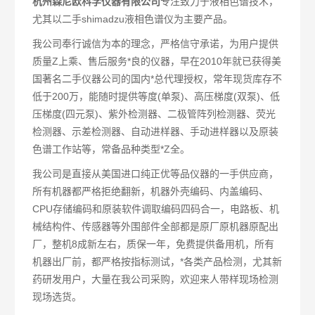
杭州森尼欧科学仪器有限公司
专注致力于液相色谱技术，
尤其以二手shimadzu液相色谱仪为主要产品。
我公司奉行诚信为本的理念，严格信守承诺，为用户提供
质量Z上乘、售后服务*良的仪器，早在2010年就已获得美
国著名二手仪器公司的国内*总代理授权，常年现货库存不
低于200万，能随时提供等度(单泵)、高压梯度(双泵)、低
压梯度(四元泵)、紫外检测器、二极管阵列检测器、荧光
检测器、示差检测器、自动进样器、手动进样器以及原装
色谱工作站等，常备品种类型*Z全。
我公司是直接从美国进口纯正优等品仪器的一手供应商，
所有机器都严格拒绝翻新，机器外壳编码、内盖编码、
CPU存储编码和原装软件调取编码四码合一，电路板、机
械结构件、传感器等外围部件全部都是原厂原机器原配出
厂，整机8成新左右，质保一年，免费提供备用机，所有
机器出厂前，都严格按指标测试，*各类产品检测，尤其新
药研发用户，大量在我公司采购，欢迎来人带样现场检测
现场选货。