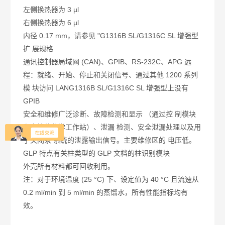
左侧换热器为 3 µl
右侧换热器为 6 µl
内径 0.17 mm，请参见 "G1316B SL/G1316C SL 增强型
扩 展规格
通讯
控制器局域网 (CAN)、GPIB、RS-232C、APG 远
程：就绪、开始、停止和关闭信号、通过其他 1200 系列
模 块访问 LAN
G1316B SL/G1316C SL 增强型上没有
GPIB
安全和维修
广泛诊断、故障检测和显示 （通过控 制模块
和安捷伦化学工作站）、泄漏 检测、安全泄漏处理以及用
于关闭泵 系统的泄露输出信号。主要维修区的 电压低。
GLP 特点
有关柱类型的 GLP 文档的柱识别模块
外壳
所有材料都可回收利用。
注：对于环境温度 (25 °C) 下、设定值为 40 °C 且流速从
0.2 ml/min 到 5 ml/min 的蒸馏水，所有性能指标均有
效。