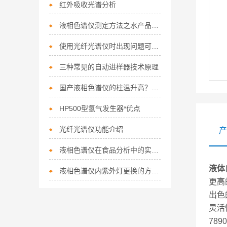
红外吸收光谱分析
液相色谱仪测定方法之水产品中呋喃唑酮残
使用光纤光谱仪时出现问题可这样解决
三种常见的自动进样器技术原理
国产液相色谱仪的柱温升高？试试这样做
HP500型氢气发生器*优点
光纤光谱仪功能介绍
产
液相色谱仪在食品分析中的实践与挑战
液体
液相色谱仪内紫外灯更换的方法分享
更高
出色
灵活
78