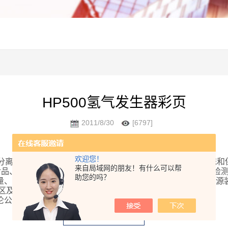
HP500氢气发生器彩页
2011/8/30
[6797]
欢迎您！
的膜分离技术，由电解系统、压力控制系统、净化系统、显示系统
来自局域网的朋友！有什么可以帮
食品、商检、医药、生物工程、高校、科研院所等实验室分析检
助您的吗？
量、高纯度、压力稳定的氢气，是气相色谱仪等仪器理想的气源
区及野外流动使用更为合适。
伦公司、瓦里安公司、岛津公司等。
文件下载