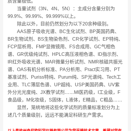
质含量极低。
当量试剂（3N、4N、5N）：主成分含量分别为
99.9%、99.99%、99.999%以上。
除此以外，目前仍然划分为以下20余种级别。
AAS原子吸收光谱、BC生化试剂、BP英国药典、
BR生物试剂、BS生物染色剂、CR化学试剂、EP特纯、
FCP层析用、FMP显微镜用、FS合成用、GC气相色
谱、GR优级纯试剂、HPLC高压液相色谱、ID指示剂、
IR红外吸收光谱、MAR微量分析试剂、NMR核磁共振光
谱、OAS有机分析标准、PA分析用、Pract实习用、PT
基准试剂、Puriss特纯、Purum纯、SP光谱纯、Tech工
业用、TLC薄层色谱、UP超纯、USP美国药典、UV紫
外分光光度纯、JX教学试剂……MI医药级，I工业级，F
食品级，M化妆级，S固体，L液体，E精品，C粗品……
显然，笼统地将这些化学试剂的质量标准划分为上
述几个质量级别，远远不能满足科研生产需求。
以上是杭州森尼欧科学仪器有限公司为您采摘技术文章，希望对您有