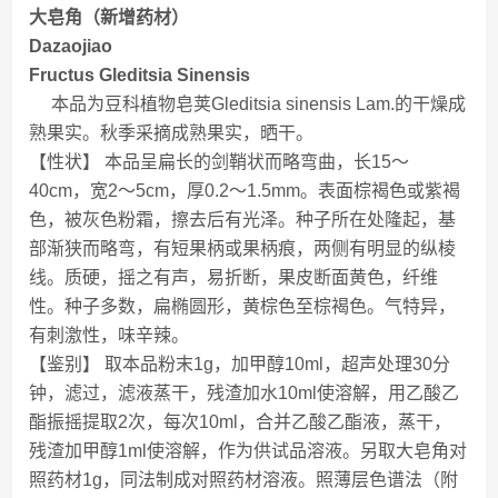
大皂角（新增药材）
Dazaojiao
Fructus Gleditsia Sinensis
本品为豆科植物皂荚Gleditsia sinensis Lam.的干燥成
熟果实。秋季采摘成熟果实，晒干。
【性状】 本品呈扁长的剑鞘状而略弯曲，长15～
40cm，宽2～5cm，厚0.2～1.5mm。表面棕褐色或紫褐
色，被灰色粉霜，擦去后有光泽。种子所在处隆起，基
部渐狭而略弯，有短果柄或果柄痕，两侧有明显的纵棱
线。质硬，摇之有声，易折断，果皮断面黄色，纤维
性。种子多数，扁椭圆形，黄棕色至棕褐色。气特异，
有刺激性，味辛辣。
【鉴别】 取本品粉末1g，加甲醇10ml，超声处理30分
钟，滤过，滤液蒸干，残渣加水10ml使溶解，用乙酸乙
酯振摇提取2次，每次10ml，合并乙酸乙酯液，蒸干，
残渣加甲醇1ml使溶解，作为供试品溶液。另取大皂角对
照药材1g，同法制成对照药材溶液。照薄层色谱法（附