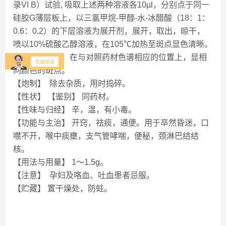
录VI B）试验, 吸取上述两种溶液各10µl，分别点于同一
硅胶G薄层板上，以三氯甲烷-甲醇-水-冰醋酸（18：1：
0.6：0.2）的下层溶液为展开剂，展开，取出，晾干，
喷以10%硫酸乙醇溶液，在105℃加热至斑点显色清晰。
供试品色谱中，在与对照药材色谱相应的位置上，显相
同颜色的斑点。
【炮制】 除去杂质，用时捣碎。
【性状】 【鉴别】 同药材。
【性味与归经】 辛，温，有小毒。
【功能与主治】 开窍，祛痰，通便。用于卒然昏迷，口
噤不开，喉中痰壅，支气管哮喘，便秘，颈淋巴结结
核。
【用法与用量】 1～1.5g。
【注意】 孕妇及咯血、吐血患者忌服。
【贮藏】 置干燥处，防蛀。