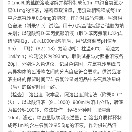
0.1mol/L的盐酸溶液溶解并稀释制成每1ml中约含氧氟沙
星0.1mg的溶液，精密量取适量，用流动相稀释成每1ml
中含氧氟沙星0.04mg的溶液，作为对照品溶液。照液相
色谱法（附录V D）试验。用十八烷基硅烷键合硅胶为填
充剂；以硫酸铜D-苯丙氨酸溶液（取D-苯丙氨酸1.32g与
硫酸铜1g，加水1000ml溶解后，用*试液调节pH值至
3.5）—甲醇（82：18）为流动相；柱温40℃，流速为
1ml/min；检测波长为293nm。取供试品与对照品溶液各
20μl，分别注入色谱仪，记录色谱图，左氧氟沙星峰与
其异构体的色谱峰之间的分离度应符合要求。供试品溶
液主峰的保留时间应与氧氟沙星对照品中左氧氟沙星峰
（后）的保留时间一致。
【检查】 溶出度 取本品，照溶出度测定法（附录X C*
法），以盐酸溶液（9→1000）900ml为溶出介质，转速
为每分钟100转，依法操作，经45分钟时，取溶液
10ml，滤过，精密量取续滤液适量，加溶出介质稀释制
成每1ml约含左氧氟沙星5.5μg的溶液，作为供试品溶