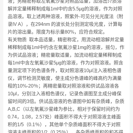
液；另精密称取左氧氟沙星对照品适量，加溶出介质溶
解并定量稀释制成每1ml中约含5.5μg的溶液，作为对照
品溶液。取上述两种溶液，照紫外-可见分光光度法（附
录IV A），在294nm 的波长处分别测定吸光度，计算每
片的溶出量。限度为标示量80%，应符合规定。
有关物质 取本品适量，精密称定，用流动相溶解并定量
稀释制成每1ml中约含左氧氟沙星1mg的溶液，摇匀，作
为供试品溶液；精密量取适量，加流动相定量稀释制成
每1ml中含左氧氟沙星5μg的溶液，作为对照溶液。照含
量测定项下的色谱条件，取对照溶液10μl注入液相色谱
仪，调节检测灵敏度，使主成分色谱峰的峰高约为满量
程的10%-20％；再精密量取对照溶液和供试品溶液各
10μl，分别注入液相色谱仪，记录色谱图至主成分峰保
留时间的3倍。供试品溶液的色谱图中如有杂质峰，杂质
A,B,C（以左氧氟沙星峰为参比，相对于保留时间约为
0.74，1.08，2.57处）峰面积不得大于对照溶液主峰面
积的1/5（0.1％），其他单个杂质峰面积不得大于对照
溶液主峰面积的1/2（0.25％），各杂质峰面积的和不得