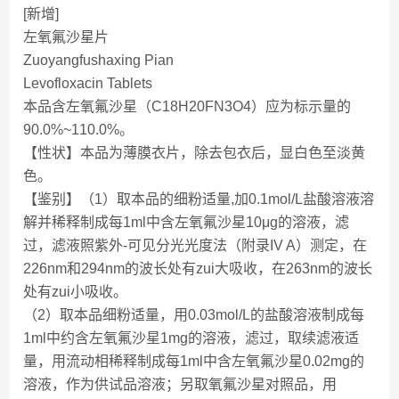
[新增]
左氧氟沙星片
Zuoyangfushaxing Pian
Levofloxacin Tablets
本品含左氧氟沙星（C18H20FN3O4）应为标示量的
90.0%~110.0%。
【性状】本品为薄膜衣片，除去包衣后，显白色至淡黄
色。
【鉴别】（1）取本品的细粉适量,加0.1mol/L盐酸溶液溶
解并稀释制成每1ml中含左氧氟沙星10μg的溶液，滤
过，滤液照紫外-可见分光光度法（附录IV A）测定，在
226nm和294nm的波长处有zui大吸收，在263nm的波长
处有zui小吸收。
（2）取本品细粉适量，用0.03mol/L的盐酸溶液制成每
1ml中约含左氧氟沙星1mg的溶液，滤过，取续滤液适
量，用流动相稀释制成每1ml中含左氧氟沙星0.02mg的
溶液，作为供试品溶液；另取氧氟沙星对照品，用