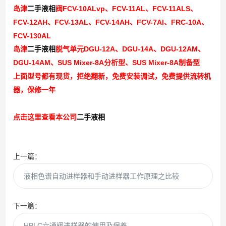
FCV-10ALvp
FCV-11AL
FCV-11ALS
岛津
二手液相
阀
、
、
、
FCV-12AH
FCV-13AL
FCV-14AH
FCV-7Al
FRC-10A
、
、
、
、
、
FCV-130AL
DGU-12A
DGU-14A
DGU-12AM
岛津
二手液相
脱气单元
、
、
、
DGU-14AM
SUS Mixer-8A
SUS Mixer-8A
、
分析型、
制备型
上面型号都有现货，拒绝翻新，免费安装调试，免费提供流转机
器，保修一年
点击这里查看本公司
二手液相
上一篇：
液相色谱自动进样器和手动进样器工作原理之比较
下一篇：
HPLC六通阀进样器的使用及保养