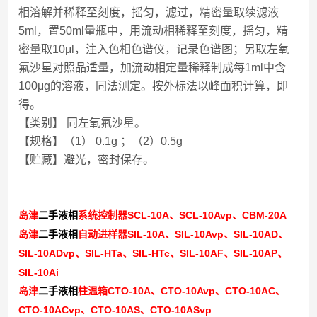
相溶解并稀释至刻度，摇匀，滤过，精密量取续滤液
5ml，置50ml量瓶中，用流动相稀释至刻度，摇匀，精
密量取10μl，注入色相色谱仪，记录色谱图；另取左氧
氟沙星对照品适量，加流动相定量稀释制成每1ml中含
100μg的溶液，同法测定。按外标法以峰面积计算，即
得。
【类别】 同左氧氟沙星。
【规格】（1） 0.1g ；（2）0.5g
【贮藏】避光，密封保存。
SCL-10A
SCL-10Avp
CBM-20A
岛津
二手液相
系统控制器
、
、
SIL-10A
SIL-10Avp
SIL-10AD
岛津
二手液相
自动进样器
、
、
、
SIL-10ADvp
SIL-HTa
SIL-HTc
SIL-10AF
SIL-10AP
、
、
、
、
、
SIL-10Ai
CTO-10A
CTO-10Avp
CTO-10AC
岛津
二手液相
柱温箱
、
、
、
CTO-10ACvp
CTO-10AS
CTO-10ASvp
、
、