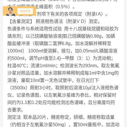
大于对照溶液主峰面积（0.5％）。
其他 应符合片剂项下有关的各项规定（附录I A）。
【含量测定】 照液相色谱法（附录V D）测定。
色谱条件与系统适用性试验 用十八烷基硅烷键和硅胶为
填充剂；以己烷磺酸钠溶液[取己烷磺酸钠0.98g，加磷
酸盐缓冲液（取磷酸二氢钾6.8g，加水溶解并稀释至
1000ml） 1000ml使溶解，摇匀，加0.05mol/L磷酸溶液
约500ml，调节pH值至2.4]—甲醇（3：1）为流动相；
柱温40℃；流速1ml/min；检测波长为293nm。取左氧氟
沙星对照品适量，加水溶解并稀释制成每1ml中含1mg的
溶液，量取10ml置一无色试管中，在日光灯下
（3500lx）照射3小时，取照射后溶液10μl注入液相色谱
仪，记录色谱图，以左氧氟沙星峰为参比，相对保留时
间约为1.1和1.2处应均能检测出色谱峰，且分离度均符
合要求。
测定法 取本品20片，精密称定，研细，精密称取适量
（约相当于左氧氟沙星50mg），置50ml量瓶中，加流动