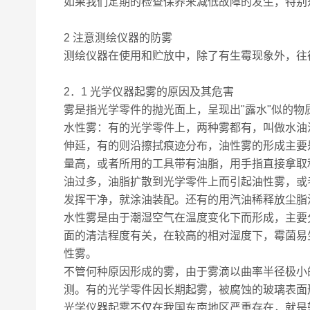
如果我们定期的检查保养来减低故障的发生，特别
2 注意测绘仪器的防雾
测绘仪器在使用和贮放中，除了有生霉现象外，往
2．1 光学仪器起雾的原因及其危害
雾是指光学零件的抛光面上，呈现出"露水"似的
水性雾：有的光学零件上，两种雾都有，叫做水油
伸延，有的则沿擦拭痕迹分布，油性雾的形成主要
量高，或者所用的工具带有油脂，用手指直接拿取
油过多，油脂扩散到光学零件上而引起油性雾，或
发挥干净，就涂油装配。还有的用汽油稀释放尘脂
水性雾是由于潮湿空气在温度变化下而形成，主要
面的清洁程度有关，在较高的相对湿度下，霉菌易
性雾。
不管何种原因形成的雾，由于雾滴以曲率半径极小
测。有的光学零件因长期起雾，被腐蚀的玻璃表面
光学仪器起雾不仅在我国东南地区严重存在，就是