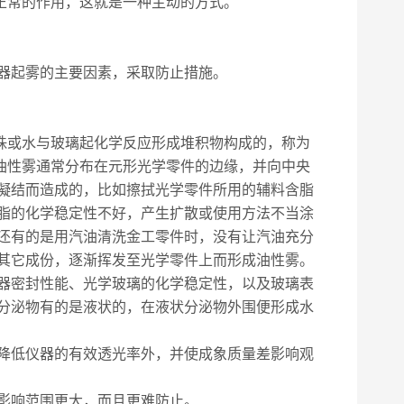
正常的作用，这就是一种主动的方式。
器起雾的主要因素，采取防止措施。
珠或水与玻璃起化学反应形成堆积物构成的，称为
油性雾通常分布在元形光学零件的边缘，并向中央
凝结而造成的，比如擦拭光学零件所用的辅料含脂
脂的化学稳定性不好，产生扩散或使用方法不当涂
还有的是用汽油清洗金工零件时，没有让汽油充分
其它成份，逐渐挥发至光学零件上而形成油性雾。
器密封性能、光学玻璃的化学稳定性，以及玻璃表
分泌物有的是液状的，在液状分泌物外围便形成水
降低仪器的有效透光率外，并使成象质量差影响观
影响范围更大，而且更难防止。