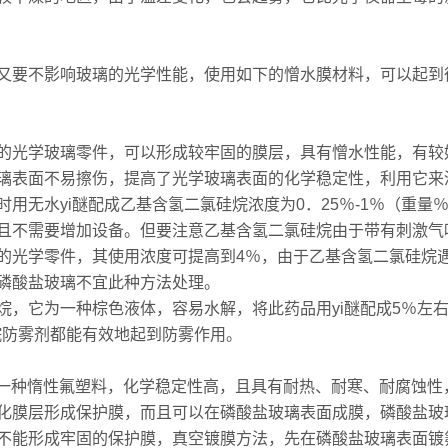
又要不影响玻璃的光学性能，使用如下的憎水膜材料，可以起到
的光学玻璃零件，可以形成较牢固的膜层，具有憎水性能，有较
璃表面不易擦伤，提高了光学玻璃表面的化学稳定性，利用它来
用无水yi醚配成乙基含氢二氯硅烷浓度为0．25％-1％（重
且不需要增加设备。但要注意乙基含氢二氯硅烷由于带有刺激气
的光学零件，其使用浓度可提高到4％，由于乙基含氢二氯硅烷
磷酸盐玻璃不宜此种方法处理。
烷，它为一种棕色液体，容易水解，将此药品用yi醚配成5％左
烷防雾剂都能有效地起到防雾作用。
这是一种惰性氟塑料，化学稳定性高，且具有耐热、耐寒、耐腐蚀
化膜层形成保护膜，而且可以在磷酸盐玻璃表面成膜，磷酸盐玻
不能形成牢固的保护膜，真空镀膜方法，先在磷酸盐玻璃表面镀