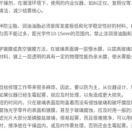
干燥剂，在潮湿环境下，使用的内业仪器，如纠正仪、复照仪等
清洁，减少结雾核心。
的各种防尘脂、润油油脂必须是挥发度极低和化学稳定性好的材料
而不能过多，距光学件10-15mm的范围内，禁止涂润滑油脂
用化学镀膜或真空镀膜方法，在玻璃表面镀一层憎水膜，以提高玻
材料，镀上一层透明的具有一定的物理性能伪亲水膜，使水雾能
且给修理工作带来很多麻烦，因此，要以防为主，从仪器设计、
如果仪器已经生霉起雾，就应及时处理，以免造成更大损失。
短的时间内，只在玻璃表面层附盖着而没有侵蚀玻璃和破坏膜层
腐蚀光学零件的表面和镀膜，甚至于玻璃腐蚀，应及时用一般的
滤光片大部分是磷酸盐玻璃，很易起雾，而且很难擦净，可以用
时，擦净放在干燥皿内，或及时作雾处理，否则还会生霉起雾。