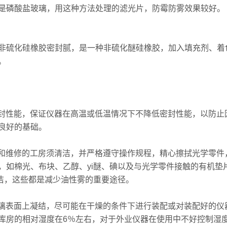
是磷酸盐玻璃，用这种方法处理的滤光片，防霉防雾效果较好。
非硫化硅橡胶密封腻，是一种非硫化醚硅橡胶，加入填充剂、着
。
强密封性能，保证仪器在高温或低温情况下不降低密封性能，以防
良好的基础。
装配和维修的工房须清洁，并严格遵守操作规程，精心擦拭光学零
，如棉光、布块、乙醇、yi醚、碘以及与光学零件接触的有机垫
清洁，这些都是减少油性雾的重要途径。
在玻璃表面上凝结，尽可能在干燥的条件下进行装配或对装配好的
库房的相对湿度在6％左右，对于外业仪器在使用中不好控制湿