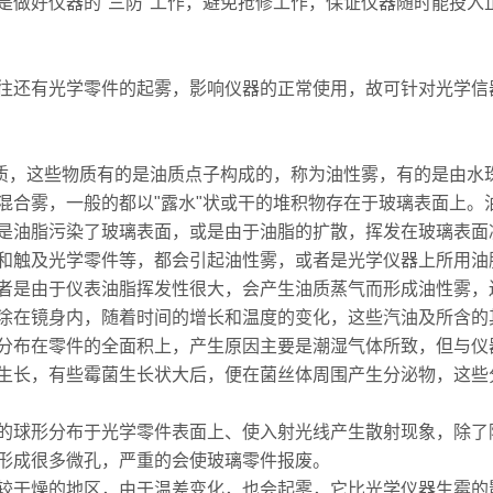
是做好仪器的"三防"工作，避免抢修工作，保证仪器随时能投入
往还有光学零件的起雾，影响仪器的正常使用，故可针对光学信
物质，这些物质有的是油质点子构成的，称为油性雾，有的是由水
混合雾，一般的都以"露水"状或干的堆积物存在于玻璃表面上。
是油脂污染了玻璃表面，或是由于油脂的扩散，挥发在玻璃表面
和触及光学零件等，都会引起油性雾，或者是光学仪器上所用油
者是由于仪表油脂挥发性很大，会产生油质蒸气而形成油性雾，
涂在镜身内，随着时间的增长和温度的变化，这些汽油及所含的
分布在零件的全面积上，产生原因主要是潮湿气体所致，但与仪
生长，有些霉菌生长状大后，便在菌丝体周围产生分泌物，这些
的球形分布于光学零件表面上、使入射光线产生散射现象，除了
形成很多微孔，严重的会使玻璃零件报废。
较干燥的地区，由于温差变化，也会起雾，它比光学仪器生霉的