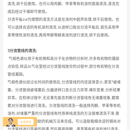
清洗
,
烘干后使用。也可以用丙酮、甲苯等有机溶剂直接清洗
,
清洗完
成后经过干燥即可使用。
分流平板zui为理想的清洗方法是在溶剂中超声处理
,
烘干后使用。也
可以选择合适的有机溶剂清洗
:
从进样口取出分流平板后
,
首先采用甲
苯等惰性溶剂清洗
,
再用甲醇等醇类溶剂进行清洗
,
烘干后使用。
3分流管线的清洗
:
气相色谱仪用于有机物和高分子化合物的分析时
,
许多有机物的凝固
点较低
,
样品从气化室经过分流管线放空的过程中
,
部分有机物在分流
管线凝固。
气相色谱仪经过长时间的使用后
,
分流管线的内径逐渐变小
,
甚至*被堵
塞。分流管线被堵塞后
,
仪器进样口显示压力异常
,
峰形变差
,
分析结果
异常。在检修过程中
,
无论事先能否判断分流管线有无堵塞现象
,
都需
要对分流管线进行清洗。分流管线的清洗一般选择丙酮、甲苯等有机
溶剂
,
对堵塞严重的分流管线有时用单纯清洗的方法很难清洗干净
,
需
要采取一些其他辅助的机械方法来完成。可以选取粗细合适的钢丝对
分流管线进行简单的疏通
,
然后再用丙酮、甲苯等有机溶剂进行清洗。