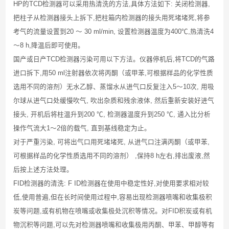
HP
的
TCD
检测器可以采用热清洗的方法
,
具体方法如下
:
关闭检测器
,
把柱子从检测器接头上拆下
,
把柱箱内检测器的接头用死堵堵死
,
将参
考气的流量设置到
20
～
30 ml/min,
设置检测器温度为
400
℃
,
热清洗
4
～
8 h,
降温后即可使用。
国产或日产
TCD
检测器污染可用以下方法。仪器停机后
,
将
TCD
的气路
进口拆下
,
用
50 ml
注射器依次将丙酮
（
或甲苯
,
可根据样品的化学性质
选用不同的溶剂
）
无水乙醇、蒸馏水从进气口反复注入
5
～
10
次
,
用吸
尔球从进气口处缓慢吹气
,
吹出杂质和残余液体
,
然后重新安装好进气
接头
,
开机后将柱温升到
200
℃
,
检测器温度升到
250
℃
,
通入比分析
操作气流大
1
～
2
倍的载气
,
直到基线稳定为止。
对于严重污染
,
可将出气口用死堵堵死
,
从进气口注满丙酮
（
或甲苯
,
可根据样品的化学性质选用不同的溶剂
） ,
保持
8 h
左右
,
排出废液
,
然
后按上述方法处理。
FID
检测器的清洗
: F ID
检测器在使用中稳定性好
,
对使用要求相对较
低
,
使用普遍
,
但在长时间使用过程中
,
容易出现检测器喷嘴和收集极积
炭等问题
,
或有机物在喷嘴或收集极处沉积等情况。
对
FID
积炭或有机
物沉积等问题
,
可以先对检测器喷嘴和收集极用丙酮、甲苯、甲醇等有