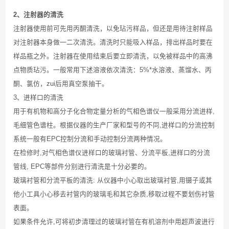
2
、注射器的清洗
注射器使用前可先用丙酮清洗，以免玷污样品，但还是用待注射样品
对注射器本身做一二次清洗。清洗时只能吸入样品，排出样品时要在
样品瓶之外。注射器在使用结束后要立即清洗，以免被样品中的高沸
点物质玷污。一般常用下述溶液依次清洗：
5%
*水溶液、蒸馏水、丙
酮、氯仿，zui后用真空泵抽干。
3
、进样口的清洗
用于有机物和高分子化合物定量分析的气相色谱仪一般采用分流进样
,
毛细管色谱柱。根据仪器的生产厂家和型号的不同
,
进样口的分流控制
系统一般有
EPC
控制分流和手动控制分流两种情况。
在检修时
,
对气相色谱仪进样口的玻璃衬管、分流平板
,
进样口的分流
管线
, EPC
等部件分别进行清洗是十分必要的。
玻璃衬管和分流平板的清洗
:
从仪器中小心取出玻璃衬管
,
用镊子或其
他小工具小心移去衬管内的玻璃毛和其它杂质
,
移取过程不要划伤衬管
表面。
如果条件允许
,
可将初步清理过的玻璃衬管在有机溶剂中用超声波进行