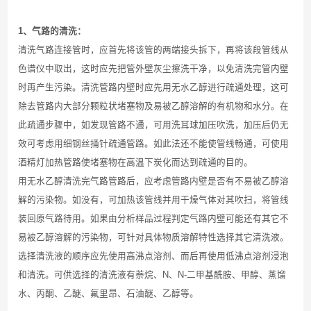
1
、气路的清洗：
清洗气路连接管时，应首先将该管的两端接头拆下，再将该段管线从
色谱仪中取出，这时应先把管外壁灰尘擦洗干净，以免清洗完管内壁
时再产生污染。清洗管路内壁时应先用无水乙醇进行疏通处理，这可
除去管路内大部分颗粒状堵塞物及易被乙醇溶解的有机物和水分。在
此疏通步骤中，如发现管路不通，可用洗耳球加压吹洗，加压后仍无
效可考虑用细钢丝捅针疏通管路。如此法还不能使管线畅通，可使用
酒精灯加热管路使堵塞物在高温下炭化而达到疏通的目的。
用无水乙醇清洗完气路管路后，应考虑管路内壁是否有不易被乙醇溶
解的污染物。如没有，可加热该管线并用干燥气体对其吹扫，将管线
装回原气路待用。如果由分析样品过程判定气路内壁可能还有其它不
易被乙醇溶解的污染物，可针对具体物质溶解特性选择其它清洗液。
选择清洗液的顺序应先使用高沸点溶剂、而后再使用低沸点溶剂浸泡
和清洗。可供选择的清洗液有萘烷、
N
、
N-
二甲基酰胺、甲醇、蒸馏
水、丙酮、乙醚、氟里昂、石油醚、乙醇等。