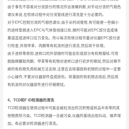
由于事先不容易对分流部分的情况作出准确判断
,
对手动分流的气相色
谱仪来说
,
在检修过程中对分流管线进行清洗是十分必要的。
对于
EPC
控制分流的气相色谱仪
,
由于长时间使用
,
有可能使一些细小
的进样垫屑进入
EPC
与气体管线接口处
,
随时可能对
EPC
部分造成堵
塞或造成进样口压力变化。所以每次检修过程尽量对仪器
EPC
部分进
行检查
,
并用甲苯、丙酮等有机溶剂进行清洗
,
然后烘干处理。
由于进样等原因
,
进样口的外部随时可能会形成部分有机物凝结
,
可用
脱脂棉蘸取丙酮、甲苯等有机物对进样口进行初步的擦拭
,
然后对擦不
掉的有机物先用机械方法去除
,
注意在去除凝固有机物的过程中一定要
小心操作
,
不要对仪器部件造成损伤。将凝固的有机物去除后
,
然后用
有机溶剂对仪器部件进行仔细擦拭。
4、
TCD
和
F ID
检测器的清洗
TCD
检测器在使用过程中可能会被柱流出的沉积物或样品中夹带的其
他物质所污染。
TCD
检测器一旦被污染
,
仪器的基线出现抖动、噪声增
加。有必要对检测器进行清洗。