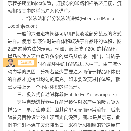
示转子转至inject位置，连接泵的通路和样品环连接，流
动相将其中的样品冲入色谱柱。
二、*装液法和部分装液法进样(Filled-andPartial-
LoopInjection)
一般的六通进样阀都可以用*装液或部分装液的方式
进样。使用*装液法时进样体积取决于样品环的体积，图
2a是这种方法的示意。例如，阀上装了20ul的样品环，
样品被注入环中直到多余的样品从废液口排出，当转子
转到inject位置时样品环中的样品就进入柱子。由于流体
动力学的原因，分析者至少需要注入两倍于样品环体积
的样品才能得到均匀的填充。如果要改变进样体积，就
需要换上另一个不同体积的样品环。
三、吸入式自动进样器(Pull-to-FillAutosamplers)
这种
自动进样器
中样品是被注射器产生的吸力吸入
样品环，早期这种设计因其简单可靠而非常流行，后来
随着另两种设计的出现而走向没落。图3a是其示意，此
例中注射器连在废液排出口，采样针和相应的管路连在