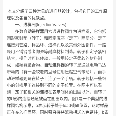
本文介绍了三种常见的进样器设计，包括它们的工作原
理以及各自的优缺点。
一、进样阀(InjectionValves)
多数
自动进样器
用六通进样阀作为进样阀，它包括
圆形密封垫（转子）和固定底座（定子）两部分。定子
连接到管路、样品环、进样孔以及其他外围部件，一般
是用不锈钢或者陶瓷等耐磨材料制造。转子和定子紧密
结合，操作时可以转动，一般用较定子柔软的材料制
成，如碳氟聚合物。
自动进样器
的转子是通过电动马达
带动的（有一些较老的型号使用压缩空气带动），而手
动进样器则是在转子上连了一个手柄。转子包括一些细
小的刻槽用于连接到不同的定子位置。在图中可以看
到，定子和相关的连接在表示阀体的圆圈以外，而转子
的U形的连接通道被画在圆圈以内。图1是一个典型的进
样阀结构示意，a表示转子处于load或fill位置，这时样品
正在充入样品环，同时泵直接将流动相送入色谱柱；b表