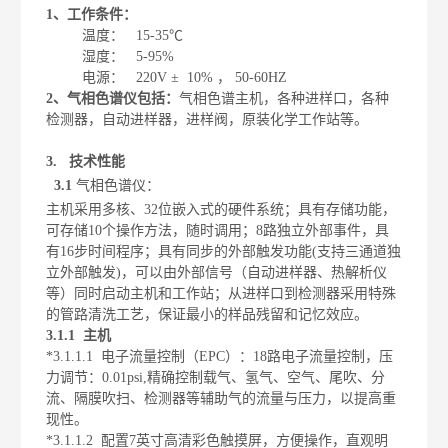
1
、工作条件：
温度：
15-35℃
湿度：
5-95%
电源：
220V ±
10%
，
50-60HZ
2
、气相色谱仪包括
：
气相色谱主机，各种进样口，各种
检测器，自动进样器，进样阀，原装化学工作站等。
3.
技术性能
3.1
气相色谱仪：
主机采用多核、
32
位嵌入式的硬件系统；具有存储功能，
可存储
10
个操作方法，随时调用；
8
路独立外部事件，具
有
16
步时间程序；具有同步的外部触发功能
(
支持三通道独
立外部触发
)
，可以由外部信号（自动进样器、热解析仪
等）同时启动主机和工作站；从进样口到检测器采用特殊
的管路清洗工艺，保证最小的样品残留和记忆效应。
3.1.1
主机
*3.1.1.1
电子流量控制（
EPC
）：
18
路电子流量控制，压
力调节：
0.01psi,
精确控制载气、氢气、空气、尾吹、分
流、隔膜吹扫、检测器等辅助气的流量与压力，以提高重
现性。
*3.1.1.2
配置
7
英寸高清彩色触摸屏，方便操作，直观明