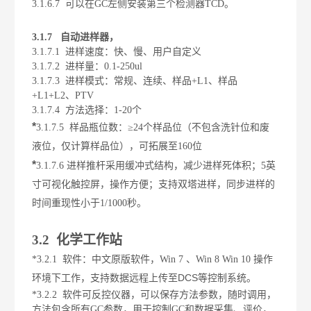
3.1.6.7
可以在
GC
左侧安装第三个检测器
TCD
。
3.1.7
自动进样器，
3.1.
7
.1
进样速度：快、慢、用户自定义
3.1.
7
.2
进样量：
0.1-250ul
3.1.
7
.3
进样模式：常规、连续、样品
+L1
、样品
+L1+L2
、
PTV
3.1.
7
.4
方法选择：
1-20
个
*
3.1.
7
.5
样品瓶位数：≥
24
个样品位（不包含洗针位和废
液位，仅计算样品位），可拓展至
160
位
*
3.1.
7
.6
进样推杆采用缓冲式结构，减少进样死体积；
5
英
寸可视化触控屏，操作方便；支持双塔进样，同步进样的
时间重现性小于
1/1000
秒。
3.2
化学工作站
*3.2.1
软件：
中文原版软件
，
Win 7
、
Win 8 Win 10
操作
DCS
环境下工作，
支持数据远程上传至
等控制系统。
*3.2.2
软件可反控仪器，可以保存方法参数，随时调用，
方法包含所有
GC
参数，用于控制
GC
和数据采集、评价，