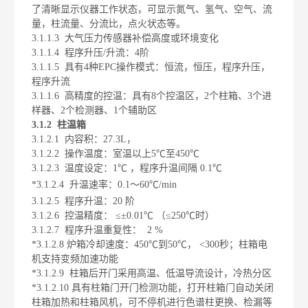
了清晰显示仪器工作状态，可显示氮气、氢气、空气、流
量，柱流量、分流比，点火状态等。
3.1.1.3
大气压力传感器补偿高度或环境变化
3.1.1.4
程序升压
/
升流：
4
阶
3.1.1.5
具有
4
种
EPC
操作模式：恒流，恒压，程序升压，
程序升流
3.1.1.6
高精度的控温：具有
8
个控温区，
2
个柱箱、
3
个进
样器、
2
个检测器、
1
个辅助区
3.1.2
柱温箱
3.1.2.1
内容积：
27.3L
，
3.1.2.2
操作温度：室温以上
5℃
至
450℃
3.1.2.3
温度设定：
1℃
，程序升温间隔
0.1℃
*
3.1.2.4
升温速率：
0.1
～
60
℃
/min
3.1.2.5
程序升温：
20
阶
3.1.2.6
控温精度： ≤±
0.01
℃ （≤
250
℃时）
3.1.2.7
程序升温重复性：
2 %
*
3.1.2.8
炉箱冷却速度：
450
℃到
50
℃，
<300
秒；柱箱
电
机支持变频加速功能
*3.1.2.9
柱箱后开门采用高温、低温导流设计，冷热分区
*3.1.2.10
具有柱箱门开门检测功能，打开柱箱门自动关闭
柱箱加热和柱箱风机，可不停机进行色谱柱更换、检漏等