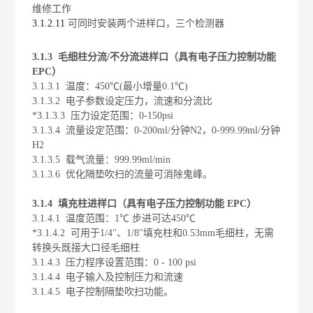
维修工作
3.1.2.11
可同时安装两个进样口，三个检测器
3.1.3
毛细柱分流
/
不分流进样口（具有电子压力控制功能
EPC
）
3.1.3.1
温度：
450℃(
最小增量
0.1℃)
3.1.3.2
电子参数设定压力，流速和分流比
*3.1.3.3
压力设定范围：
0-150psi
3.1.3.4
流量设定范围：
0-200ml/
分钟
N2
，
0-999.99ml/
分钟
H2
3.1.3.5
载气流量：
999.99ml/min
3.1.3.6
优化隔垫吹扫的流量可消除鬼峰。
3.1.4
填充柱进样口（具有电子压力控制功能
EPC
）
3.1.4.1
温度范围：
1
℃ 步进可达
450
℃
*3.1.4.2
可用于
1/4
"、
1/8
"填充柱和
0.53mm
毛细柱，无需
转换头既接大口径毛细柱
3.1.4.3
压力程序设置范围：
0 - 100 psi
3.1.4.4
电子输入及控制压力和流速
3.1.4.5
电子控制隔垫吹扫功能。