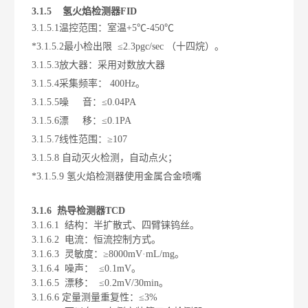
3.1.5
氢火焰检测器
FID
3.1.5.1
温控范围：室温
+5
℃
-450
℃
*3.1.5.2
最小检出限
≤
2.3pgc/sec
（十四烷）。
3.1.5.3
放大器：采用对数放大器
3.1.5.4
采集频率：
400Hz
。
3.1.5.5
噪
音：≤
0.04PA
3.1.5.6
漂
移：≤
0.1PA
3.1.5.7
线性范围：≥
107
3.1.5.8
自动灭火检测，自动点火；
*3.1.5.9
氢火焰检测器使用金属合金喷嘴
3.1.6
热导检测器
TCD
3.1.6.1
结构：半扩散式、四臂铼钨丝。
3.1.6.2
电流：恒流控制方式。
3.1.6.3
灵敏度：≥
8000mV
·
mL/mg
。
3.1.6.4
噪声：
≤
0.1mV
。
3.1.6.5
漂移：
≤
0.2mV/30min
。
3.1.6.6
定量测量重复性：≤
3%