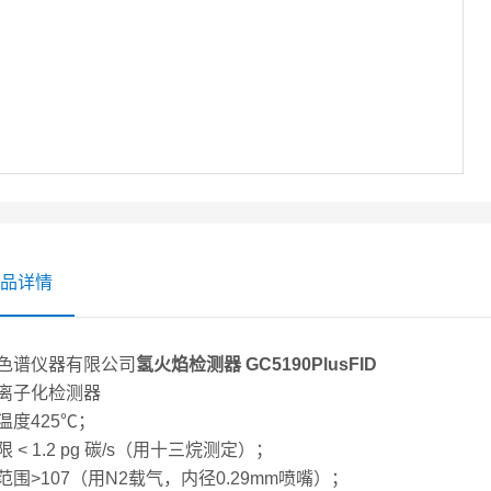
品详情
色谱仪器有限公司
氢火焰检测器 GC5190PlusFID
离子化检测器
温度425℃；
 < 1.2 pg 碳/s（用十三烷测定）；
范围>107（用N2载气，内径0.29mm喷嘴）；