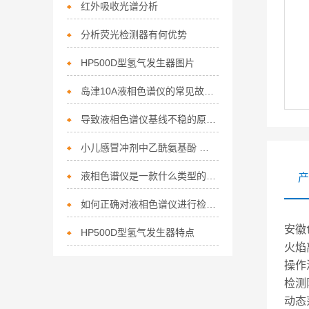
红外吸收光谱分析
分析荧光检测器有何优势
HP500D型氢气发生器图片
岛津10A液相色谱仪的常见故障诊断方法与精细化维修养护技术
导致液相色谱仪基线不稳的原因及解决方法
小儿感冒冲剂中乙酰氨基酚 液相色谱法
液相色谱仪是一款什么类型的产品
产
如何正确对液相色谱仪进行检定？
安徽
HP500D型氢气发生器特点
火焰
操作
检测限
动态